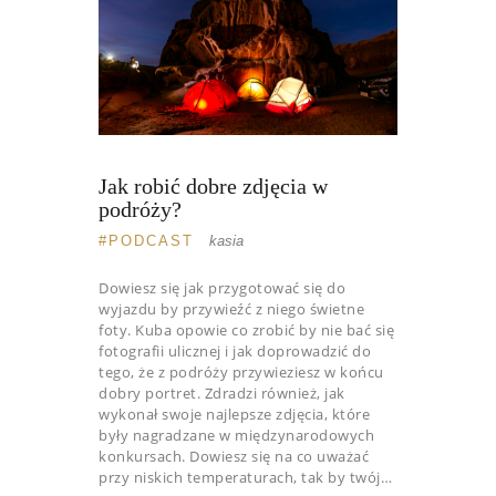
Jak robić dobre zdjęcia w
podróży?
PODCAST
kasia
Dowiesz się jak przygotować się do
wyjazdu by przywieźć z niego świetne
foty. Kuba opowie co zrobić by nie bać się
fotografii ulicznej i jak doprowadzić do
tego, że z podróży przywieziesz w końcu
dobry portret. Zdradzi również, jak
wykonał swoje najlepsze zdjęcia, które
były nagradzane w międzynarodowych
konkursach. Dowiesz się na co uważać
przy niskich temperaturach, tak by twój…