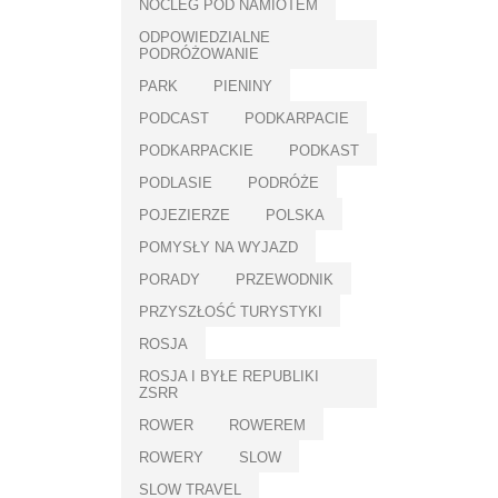
NOCLEG POD NAMIOTEM
ODPOWIEDZIALNE
PODRÓŻOWANIE
PARK
PIENINY
PODCAST
PODKARPACIE
PODKARPACKIE
PODKAST
PODLASIE
PODRÓŻE
POJEZIERZE
POLSKA
POMYSŁY NA WYJAZD
PORADY
PRZEWODNIK
PRZYSZŁOŚĆ TURYSTYKI
ROSJA
ROSJA I BYŁE REPUBLIKI
ZSRR
ROWER
ROWEREM
ROWERY
SLOW
SLOW TRAVEL