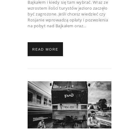
Bajkałem i kiedy się tam wybrać. Wraz ze
wzrostem ilości turystów jezioro zaczęło
być zagrożone. Jeśli chcesz wiedzieć czy
Rosjanie wprowadzą opłaty i pozwolenia
na pobyt nad Bajkałem oraz…
READ MORE