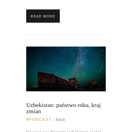
READ MORE
Uzbekistan: państwo roku, kraj
zmian
PODCAST
kasia
Dowiesz się: dlaczego Uzbekistan został