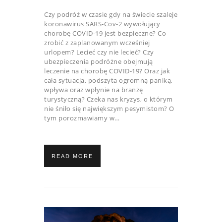
Czy podróż w czasie gdy na świecie szaleje
koronawirus SARS-Cov-2 wywołujący
chorobę COVID-19 jest bezpieczne? Co
zrobić z zaplanowanym wcześniej
urlopem? Lecieć czy nie lecieć? Czy
ubezpieczenia podróżne obejmują
leczenie na chorobę COVID-19? Oraz jak
cała sytuacja, podszyta ogromną paniką,
wpływa oraz wpłynie na branżę
turystyczną? Czeka nas kryzys, o którym
nie śniło się największym pesymistom? O
tym porozmawiamy w…
READ MORE