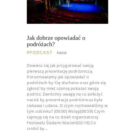
Jak dobrze opowiadać o
podróżach?
PODCAST
kasia
Dowiesz się jak przygotować swoją
pierwszą prezentację podróżniczą.
Porozmawiamy jak opowiadać o
podróżach by Cię słuchano oraz gdzie się
zgłosić by mieć szansę pokazać swoją
podróż. Zwrócimy uwagę na co położyć
nacisk by prezentacja podróżnicza była
ciekawa i udana. O czym rozmawialiśmy w
tym odcinku? [00:00] Wstęp[00:59] Czym
zajmują się na co dzień organizatorzy
Festiwalu Śladami Marzeń[02:16] Co
zrobić by…