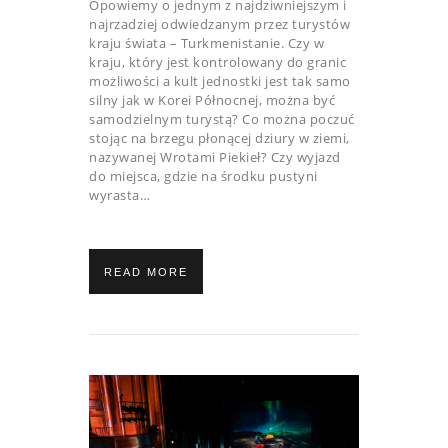
Opowiemy o jednym z najdziwniejszym i
najrzadziej odwiedzanym przez turystów
kraju świata – Turkmenistanie. Czy w
kraju, który jest kontrolowany do granic
możliwości a kult jednostki jest tak samo
silny jak w Korei Północnej, można być
samodzielnym turystą? Co można poczuć
stojąc na brzegu płonącej dziury w ziemi,
nazywanej Wrotami Piekieł? Czy wyjazd
do miejsca, gdzie na środku pustyni
wyrasta…
READ MORE