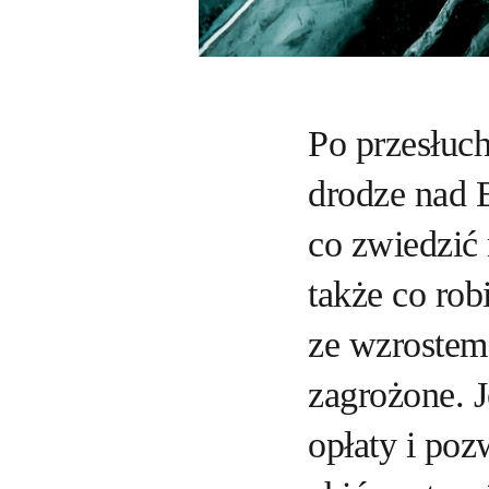
Po przesłuch
drodze nad 
co zwiedzić
także co rob
ze wzrostem 
zagrożone. 
opłaty i po