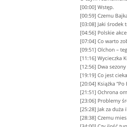
[00:00] Wstęp.
[00:59] Czemu Bajkał
[03:08] Jaki środek 
[04:56] Polskie akc
[07:04] Co warto z
[09:51] Olchon – te
[11:16] Wycieczka 
[12:56] Dwa sezony 
[19:19] Co jest ci
[20:04] Książka “Po
[21:51] Ochrona om
[23:06] Problemy ś
[25:28] Jak za duża
[28:38] Czemu miesz
[34:00] Czy ilość t