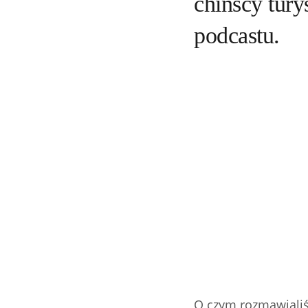
chińscy tury
podcastu.
O czym rozmawiali