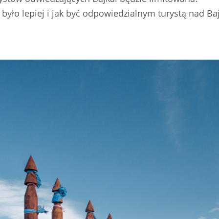
y było lepiej i jak być odpowiedzialnym turystą nad B