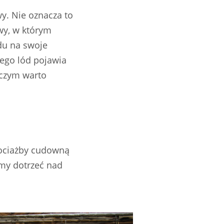
wy. Nie oznacza to
wy, w którym
ędu na swoje
tego lód pojawia
 czym warto
hociażby cudowną
emy dotrzeć nad