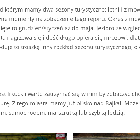
nad którym mamy dwa sezony turystyczne: letni i zimo
edyne momenty na zobaczenie tego rejonu. Okres zimo
nięte to grudzień/styczeń aż do maja. Jezioro ze wzgl
ta nagrzewa się i dość długo opiera się mrozowi, dla
oduje to troszkę inny rozkład sezonu turystycznego, o
est Irkuck i warto zatrzymać się w nim by zobaczyć c
turę. Z tego miasta mamy już blisko nad Bajkał. Moż
iem, samochodem, marszrutką lub szybką łodzią.