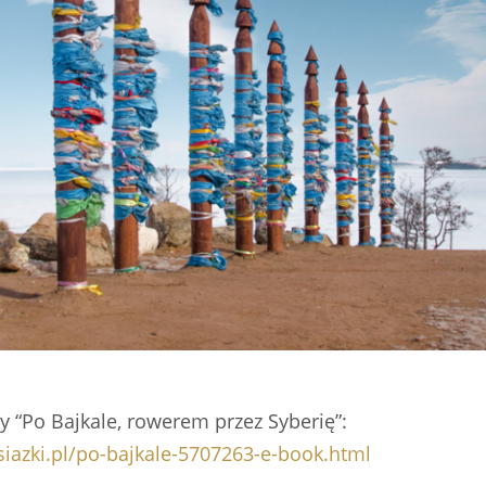
 “Po Bajkale, rowerem przez Syberię”:
siazki.pl/po-bajkale-5707263-e-book.html