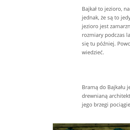
Bajkał to jezioro, 
jednak, że są to j
jezioro jest zamarz
rozmiary podczas la
się tu później. Pow
wiedzieć.
Bramą do Bajkału j
drewnianą architek
jego brzegi pociąg