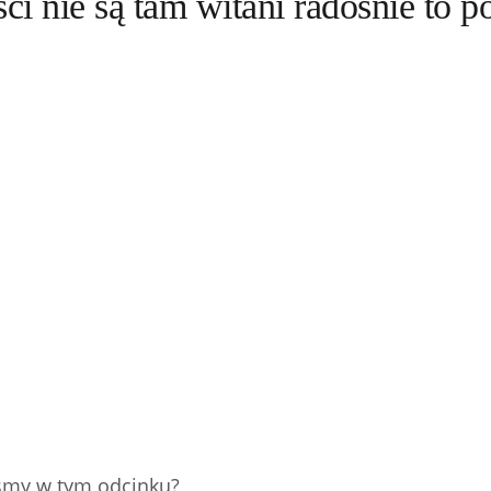
ści nie są tam witani radośnie to p
śmy w tym odcinku?