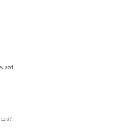
wyjazd
czki?