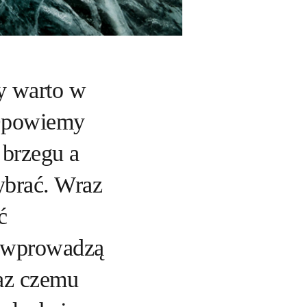
zy warto w
 Opowiemy
 brzegu a
ybrać. Wraz
ć
e wprowadzą
raz czemu