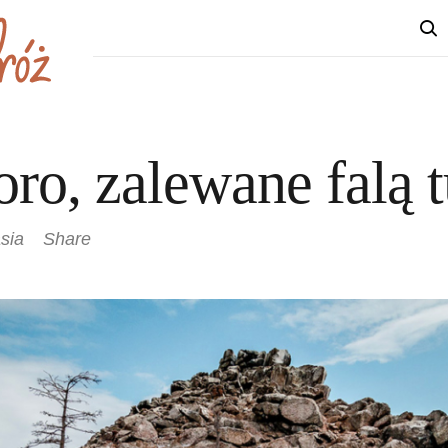
ioro, zalewane falą 
asia
Share