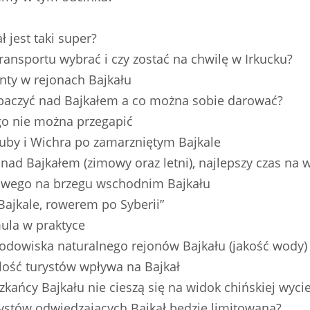
 jest taki super?
transportu wybrać i czy zostać na chwilę w Irkucku?
enty w rejonach Bajkału
obaczyć nad Bajkałem a co można sobie darować?
go nie można przegapić
Kuby i Wichra po zamarzniętym Bajkale
nad Bajkałem (zimowy oraz letni), najlepszy czas na 
ekawego na brzegu wschodnim Bajkału
 Bajkale, rowerem po Syberii”
ula w praktyce
rodowiska naturalnego rejonów Bajkału (jakość wody)
 ilość turystów wpływa na Bajkał
kańcy Bajkału nie cieszą się na widok chińskiej wycie
urystów odwiedzających Bajkał będzie limitowana?