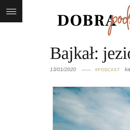
eści z
podróż
y
Poznaj
my się
Bajkał: jez
Konta
kt
13/01/2020
k
PODCAST