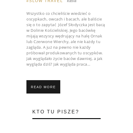
SLOW TRAVEL
kasia
Wszystko co chcieliście wiedzieć o
oscypkach, owcach i bacach, ale baliście
się o to zapytać Józef Słodyczka jest bacą
w Dolinie Kościeliskiej. Jego bacówkę
mijają wszyscy wędrujący na halę Ornak
lub Czerwone Wierchy, ale nie każdy tu
zagląda. A już na pewno nie każdy
próbował produkowanych tu oscypków.
Jak wyglądało życie baców dawniej, a jak
wygląda dziś? Jak wygląda praca…
READ MORE
KTO TU PISZE?