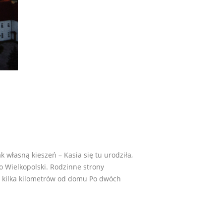
własną kieszeń – Kasia się tu urodziła,
 Wielkopolski. Rodzinne strony
o kilka kilometrów od domu Po dwóch