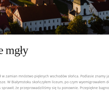
ie mgły
ał w zamian mnóstwo pięknych wschodów słońca. Podlasie znamy jak 
wsze. W Białymstoku skończyłem liceum, po czym wyemigrowałem do
 sprawił, że przeprowadziliśmy się tu ponownie. Przepiękne bagn