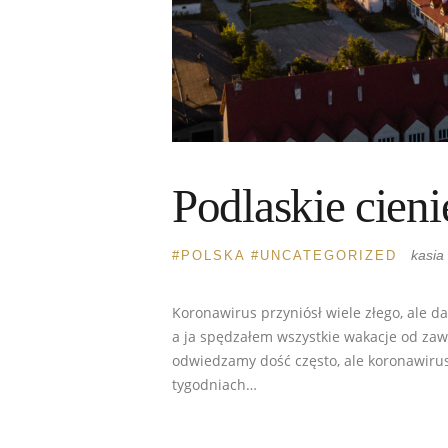
Podlaskie cien
kasia
POLSKA
UNCATEGORIZED
Koronawirus przyniósł wiele złego, ale d
a ja spędzałem wszystkie wakacje od za
odwiedzamy dość często, ale koronawirus
tygodniach…