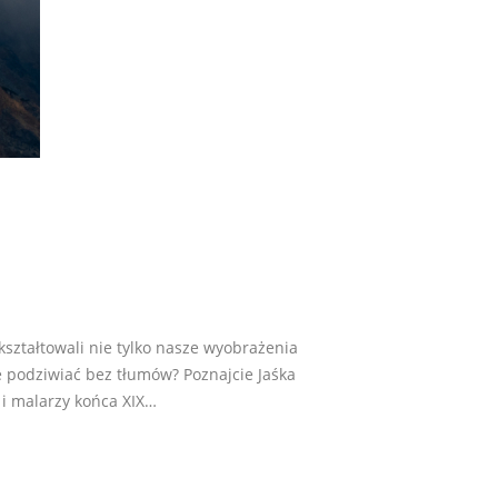
ukształtowali nie tylko nasze wyobrażenia
e podziwiać bez tłumów? Poznajcie Jaśka
 i malarzy końca XIX…