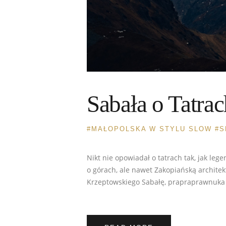
Sabała o Tatrac
MAŁOPOLSKA W STYLU SLOW
S
Nikt nie opowiadał o tatrach tak, jak leg
o górach, ale nawet Zakopiańską architek
Krzeptowskiego Sabałę, prapraprawnuka l