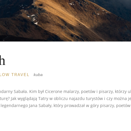
h
kuba
LOW TRAVEL
endarny Sabała. Kim był Cicerone malarzy, poetów i pisarzy, którzy 
turę? Jak wyglądają Tatry w obliczu najazdu turystów i czy można j
egendarnego Jana Sabały, który prowadzał w góry pisarzy, poetów