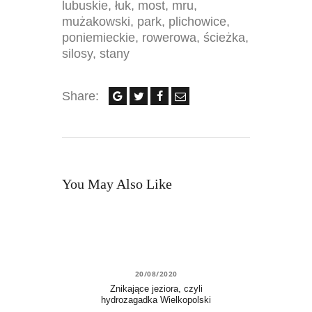
lubuskie
,
łuk
,
most
,
mru
,
mużakowski
,
park
,
plichowice
,
poniemieckie
,
rowerowa
,
ścieżka
,
silosy
,
stany
Share:
You May Also Like
20/08/2020
Znikające jeziora, czyli
hydrozagadka Wielkopolski