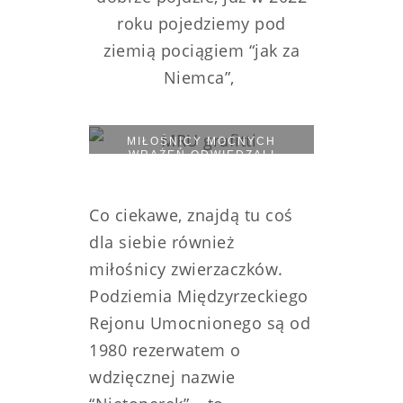
roku pojedziemy pod
ziemią pociągiem “jak za
Niemca”,
MIŁOŚNICY MOCNYCH
WRAŻEŃ ODWIEDZALI
BUNKRY NA DŁUGIE LATA
PRZED POWSTANIEM MUZEUM
Co ciekawe, znajdą tu coś
dla siebie również
miłośnicy zwierzaczków.
Podziemia Międzyrzeckiego
Rejonu Umocnionego są od
1980 rezerwatem o
wdzięcznej nazwie