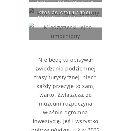
LISIECKI TELEFONUJE NA
GÓRĘ, BY PRZYPADKIEM NIE
ZAMKNĘLI NAS TU NA NOC.
KTOŚ ĆWICZYŁ NA TYCH
TELEFON DZIAŁA.
BUNKRACH STRZELANIE.
ŚLADY WYGLĄDAJĄ, JAKBY
POCISKI TRAFIŁY W
PLASTELINĘ
Nie będę tu opisywał
zwiedzania podziemnej
trasy turystycznej, niech
każdy przeżyje to sam,
warto. Zwłaszcza, że
muzeum rozpoczyna
właśnie ogromną
inwestycję. Jeśli wszystko
dobrze pójdzie, już w 2022